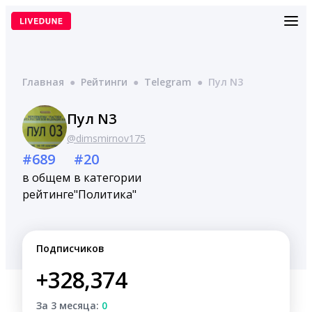
Перейти
к
содержимому
Главная
●
Рейтинги
●
Telegram
●
Пул N3
Пул N3
@dimsmirnov175
#689
#20
в общем
в категории
рейтинге
"Политика"
Подписчиков
+328,374
За 3 месяца:
0