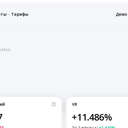
нты
Тарифы
Демо
ocMed
ий
VR
7
+11.486%
23
За 3 месяца:
+1.636%