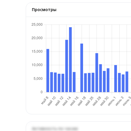
Просмотры
Активность по часам