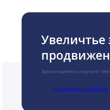
Увеличтье
продвижени
Зарегистируйтесь и получите 7 дне
Попробовать бесплатно