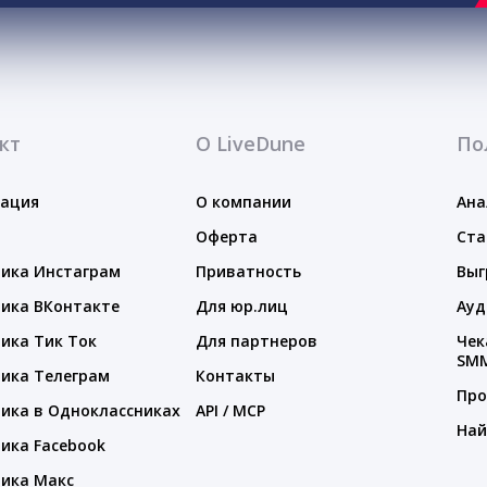
кт
О LiveDune
По
тация
О компании
Ана
Оферта
Ста
ика Инстаграм
Приватность
Выг
ика ВКонтакте
Для юр.лиц
Ауд
ика Тик Ток
Для партнеров
Чек
SM
ика Телеграм
Контакты
Про
ика в Одноклассниках
API / MCP
Най
ика Facebook
ика Макс