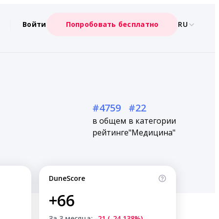
Войти
Попробовать бесплатно
RU
#4759
#22
в общем
в категории
рейтинге
"Медицина"
DuneScore
+66
За 3 месяца:
-21 (-24.138%)