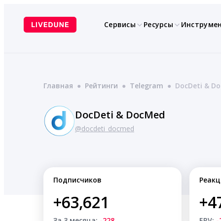
Перейти
к
Сервисы
Ресурсы
Инструме
содержимому
Главная
●
Рейтинги
●
Telegram
●
DocDeti & D
DocDeti & DocMed
@docdeti_docmed
Подписчиков
Реакц
+63,621
+4
За 3 месяца:
-228
ERV:
-