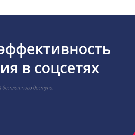
 эффективность
я в соцсетях
й бесплатного доступа.