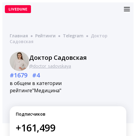
Перейти
к
содержимому
Главная
●
Рейтинги
●
Telegram
●
Доктор
Садовская
Доктор Садовская
@doctor_sadovskaya
#1679
#4
в общем
в категории
рейтинге
"Медицина"
Подписчиков
+161,499