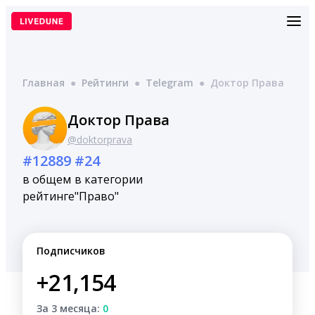
Перейти
к
содержимому
Главная
●
Рейтинги
●
Telegram
●
Доктор Права
Доктор Права
@doktorprava
#12889
#24
в общем
в категории
рейтинге
"Право"
Подписчиков
+21,154
За 3 месяца:
0