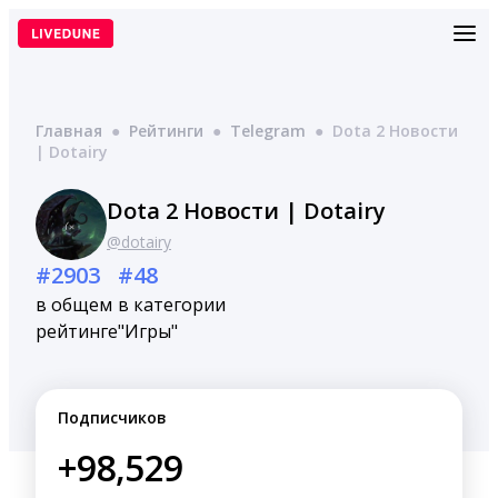
Перейти
к
содержимому
Главная
●
Рейтинги
●
Telegram
●
Dota 2 Новости
| Dotairy
Dota 2 Новости | Dotairy
@dotairy
#2903
#48
в общем
в категории
рейтинге
"Игры"
Подписчиков
+98,529