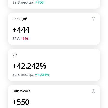
За 3 месяца:
+766
Реакций
+444
ERV:
-140
VR
+42.242%
За 3 месяца:
+4.284%
DuneScore
+550