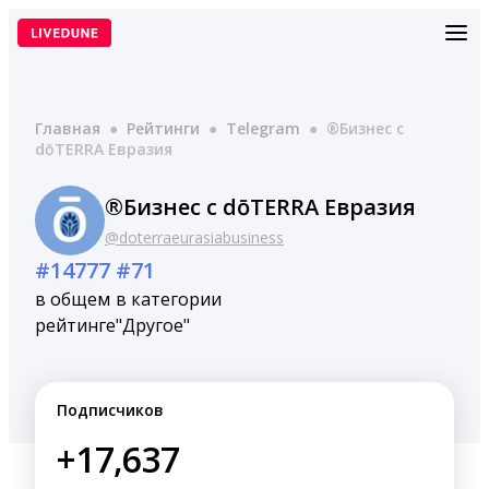
Перейти
к
содержимому
Главная
●
Рейтинги
●
Telegram
●
®Бизнес с
dōTERRA Евразия
®Бизнес с dōTERRA Евразия
@doterraeurasiabusiness
#14777
#71
в общем
в категории
рейтинге
"Другое"
Подписчиков
+17,637