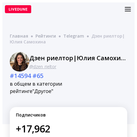
Перейти
к
содержимому
Главная
●
Рейтинги
●
Telegram
●
Дзен риелтор|
Юлия Самохина
Дзен риелтор|Юлия Самохина
@dzen_rieltor
#14594
#65
в общем
в категории
рейтинге
"Другое"
Подписчиков
+17,962