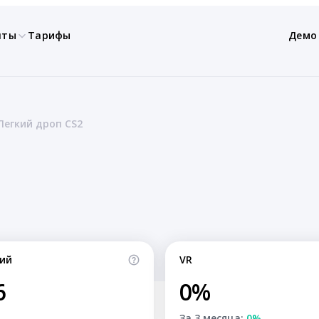
нты
Тарифы
Демо
Легкий дроп CS2
ий
VR
6
0%
За 3 месяца:
0%