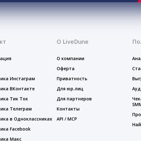
кт
О LiveDune
По
тация
О компании
Ана
Оферта
Ста
ика Инстаграм
Приватность
Выг
ика ВКонтакте
Для юр.лиц
Ауд
ика Тик Ток
Для партнеров
Чек
SM
ика Телеграм
Контакты
Про
ика в Одноклассниках
API / MCP
Най
ика Facebook
ика Макс