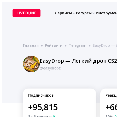
Перейти
к
Сервисы
Ресурсы
Инструме
содержимому
Главная
●
Рейтинги
●
Telegram
●
EasyDrop — 
EasyDrop — Легкий дроп CS2
@easydropz
Подписчиков
Реакц
+95,815
+6
За 3 месяца:
0
ERV:
0