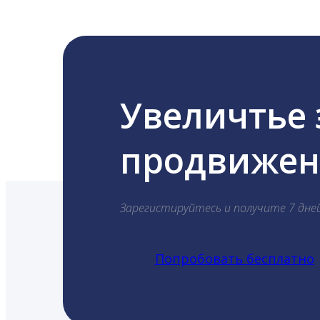
Увеличтье
продвижени
Зарегистируйтесь и получите 7 дне
Попробовать бесплатно