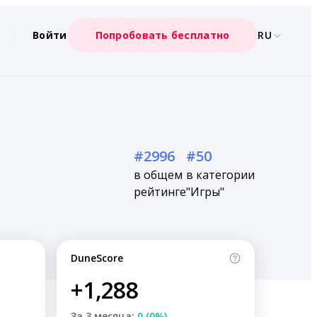
Войти
Попробовать бесплатно
RU
#2996
#50
в общем
в категории
рейтинге
"Игры"
DuneScore
+1,288
За 3 месяца:
0 (0%)