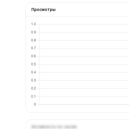
Просмотры
Активность по часам