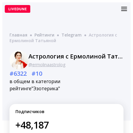
Перейти
к
содержимому
Главная
●
Рейтинги
●
Telegram
●
Астрология с
Ермолиной Татьяной
Астрология с Ермолиной Татьяной
@ermolinaastrolog
#6322
#10
в общем
в категории
рейтинге
"Эзотерика"
Подписчиков
+48,187