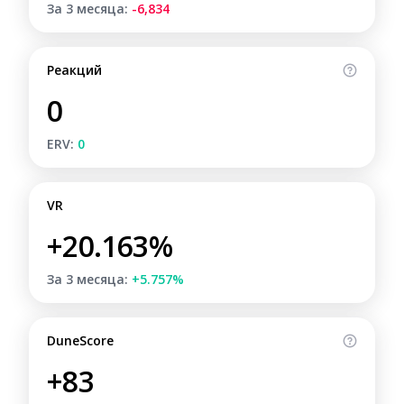
За 3 месяца:
-6,834
Реакций
0
ERV:
0
VR
+20.163%
За 3 месяца:
+5.757%
DuneScore
+83