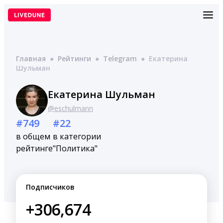
Перейти
к
содержимому
Главная
●
Рейтинги
●
Telegram
●
Екатерина
Шульман
Екатерина Шульман
@eschulmann
#749
#22
в общем
в категории
рейтинге
"Политика"
Подписчиков
+306,674