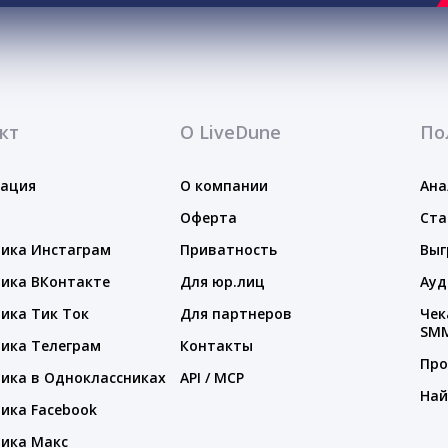
кт
О LiveDune
По
тация
О компании
Ана
Оферта
Ста
ика Инстаграм
Приватность
Выг
ика ВКонтакте
Для юр.лиц
Ауд
ика Тик Ток
Для партнеров
Чек
SM
ика Телеграм
Контакты
Про
ика в Одноклассниках
API / MCP
Най
ика Facebook
ика Макс