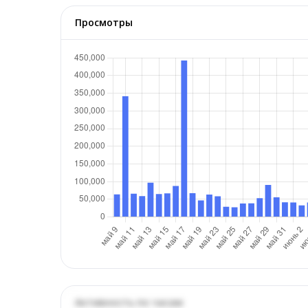
Просмотры
Активность по часам