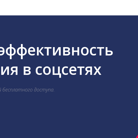
 эффективность
я в соцсетях
й бесплатного доступа.