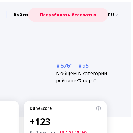
Войти
Попробовать бесплатно
RU
#6761
#95
в общем
в категории
рейтинге
"Спорт"
DuneScore
+123
За 3 месяца:
-33 (-21.154%)