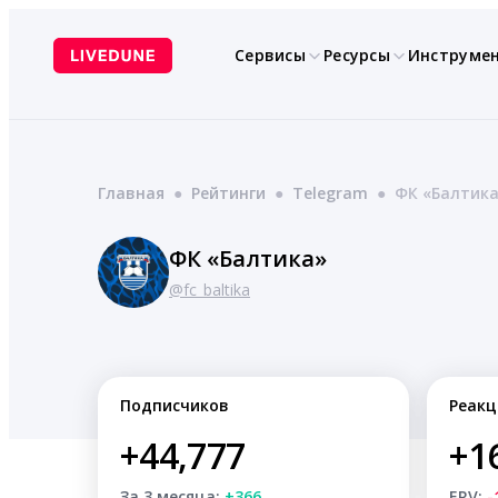
Перейти
к
Сервисы
Ресурсы
Инструме
содержимому
Главная
●
Рейтинги
●
Telegram
●
ФК «Балтик
ФК «Балтика»
@fc_baltika
Подписчиков
Реакц
+44,777
+1
За 3 месяца:
+366
ERV:
-