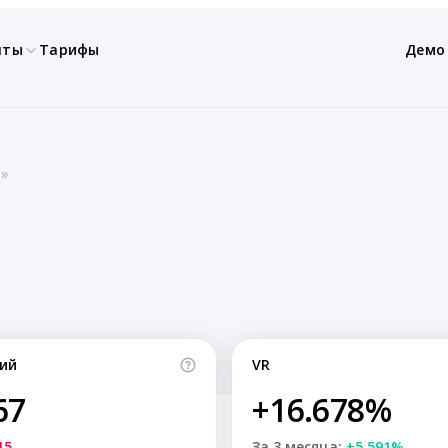
нты
Тарифы
Демо
а»
ий
VR
67
+16.678%
15
За 3 месяца:
+5.591%