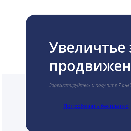
Увеличтье
продвижени
Зарегистируйтесь и получите 7 дне
Попробовать бесплатно