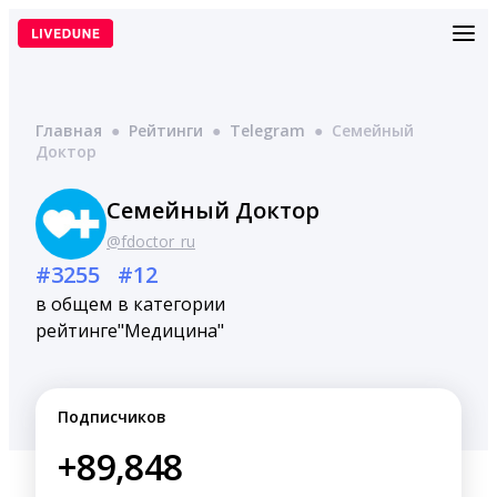
Перейти
к
содержимому
Главная
●
Рейтинги
●
Telegram
●
Семейный
Доктор
Семейный Доктор
@fdoctor_ru
#3255
#12
в общем
в категории
рейтинге
"Медицина"
Подписчиков
+89,848