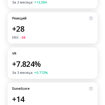
За 3 месяца:
+13,584
Реакций
+28
ERV:
-34
VR
+7.824%
За 3 месяца:
+0.772%
DuneScore
+14