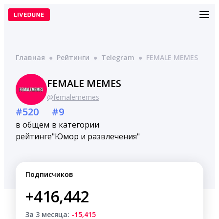
Перейти
к
содержимому
Главная
●
Рейтинги
●
Telegram
●
FEMALE MEMES
FEMALE MEMES
@femalememes
#520
#9
в общем
в категории
рейтинге
"Юмор и развлечения"
Подписчиков
+416,442
За 3 месяца:
-15,415