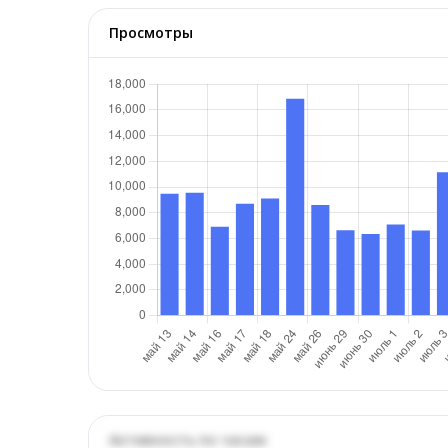
Просмотры
Активность по часам