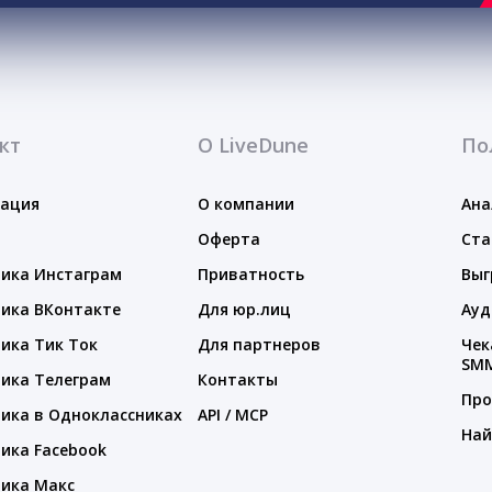
кт
О LiveDune
По
тация
О компании
Ана
Оферта
Ста
ика Инстаграм
Приватность
Выг
ика ВКонтакте
Для юр.лиц
Ауд
ика Тик Ток
Для партнеров
Чек
SM
ика Телеграм
Контакты
Про
ика в Одноклассниках
API / MCP
Най
ика Facebook
ика Макс