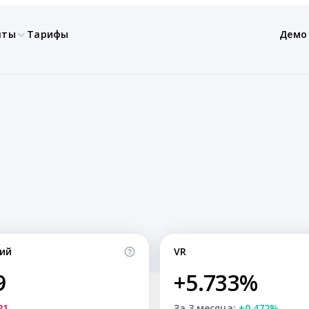
нты
Тарифы
Демо
ий
VR
9
+5.733%
21
За 3 месяца:
+0.472%