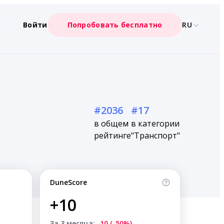
Войти
Попробовать бесплатно
RU
#2036
#17
в общем
в категории
рейтинге
"Транспорт"
DuneScore
+10
За 3 месяца:
-10 (-50%)