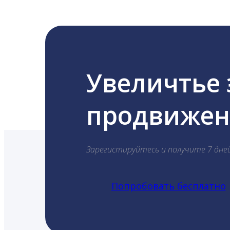
Увеличтье
продвижени
Зарегистируйтесь и получите 7 дне
Попробовать бесплатно