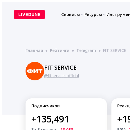
Перейти
к
Сервисы
Ресурсы
Инструме
содержимому
Главная
●
Рейтинги
●
Telegram
●
FIT SERVICE
FIT SERVICE
@fitservice_official
Подписчиков
Реакц
+135,491
+1
За 3 месяца:
-13,083
ERV:
-