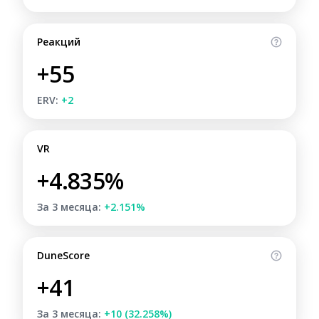
Реакций
+55
ERV:
+2
VR
+4.835%
За 3 месяца:
+2.151%
DuneScore
+41
За 3 месяца:
+10 (32.258%)