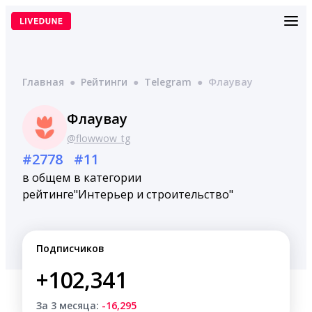
Перейти
к
содержимому
Главная
●
Рейтинги
●
Telegram
●
Флаувау
Флаувау
@flowwow_tg
#2778
#11
в общем
в категории
рейтинге
"Интерьер и строительство"
Подписчиков
+102,341
За 3 месяца:
-16,295