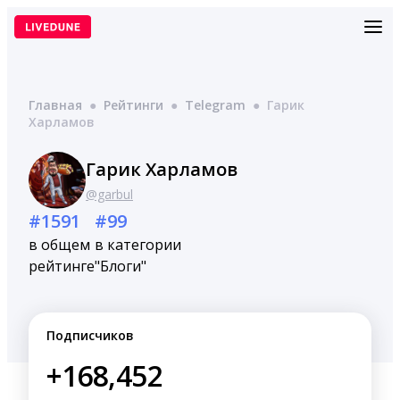
Перейти
к
содержимому
Главная
●
Рейтинги
●
Telegram
●
Гарик
Харламов
Гарик Харламов
@garbul
#1591
#99
в общем
в категории
рейтинге
"Блоги"
Подписчиков
+168,452