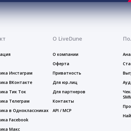
кт
О LiveDune
По
тация
О компании
Ана
Оферта
Ста
ика Инстаграм
Приватность
Выг
ика ВКонтакте
Для юр.лиц
Ауд
ика Тик Ток
Для партнеров
Чек
SM
ика Телеграм
Контакты
Про
ика в Одноклассниках
API / MCP
Най
ика Facebook
ика Макс