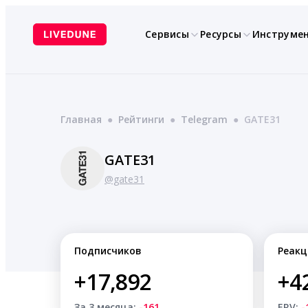
Перейти
к
Сервисы
Ресурсы
Инструме
содержимому
Главная
●
Рейтинги
●
Telegram
●
GATE31
GATE31
@gate31
Подписчиков
Реакц
+17,892
+4
За 3 месяца:
-161
ERV:
-