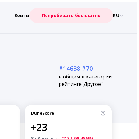
Войти
Попробовать бесплатно
RU
#14638
#70
в общем
в категории
рейтинге
"Другое"
DuneScore
+23
За 3 месяца:
-218 (-90.456%)