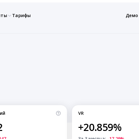
нты
Тарифы
Демо
ий
VR
2
+20.859%
147
За 3 месяца:
-17.29%