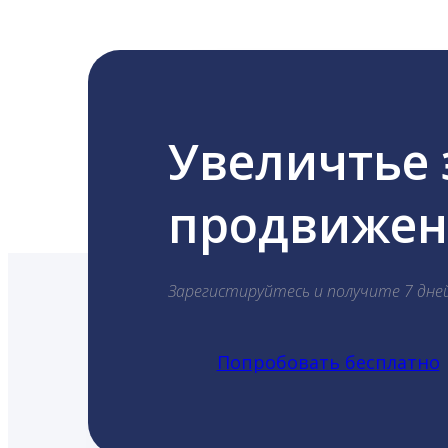
Увеличтье
продвижени
Зарегистируйтесь и получите 7 дне
Попробовать бесплатно