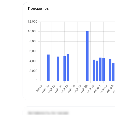
Просмотры
Активность по часам