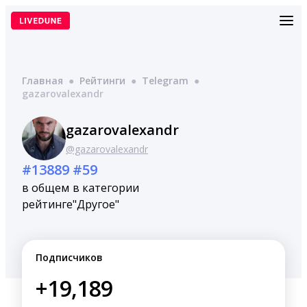
Перейти
к
содержимому
Главная
●
Рейтинги
●
Telegram
●
gazarovalexandr
gazarovalexandr
@gazarovalexandr
#13889
#59
в общем
в категории
рейтинге
"Другое"
Подписчиков
+19,189