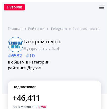
Перейти
к
содержимому
Главная
●
Рейтинги
●
Telegram
●
Газпром нефть
Газпром нефть
@gazpromneft_official
#6532
#10
в общем
в категории
рейтинге
"Другое"
Подписчиков
+46,411
За 3 месяца:
-1,756