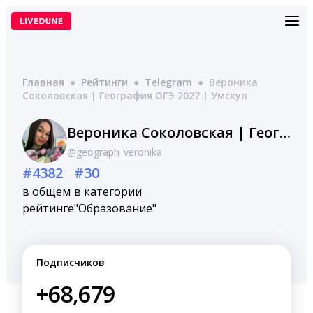
Перейти
к
содержимому
Главная
●
Рейтинги
●
Telegram
●
Вероника
Соколовская | География ОГЭ 2027 | Умскул
Вероника Соколовская | География ОГЭ 2027 | Умскул
@geograph_veronika
#4382
#30
в общем
в категории
рейтинге
"Образование"
Подписчиков
+68,679