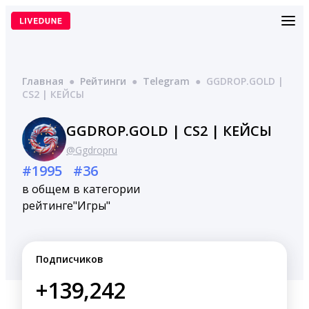
Перейти
к
содержимому
Главная
●
Рейтинги
●
Telegram
●
GGDROP.GOLD |
CS2 | КЕЙСЫ
GGDROP.GOLD | CS2 | КЕЙСЫ
@Ggdropru
#1995
#36
в общем
в категории
рейтинге
"Игры"
Подписчиков
+139,242