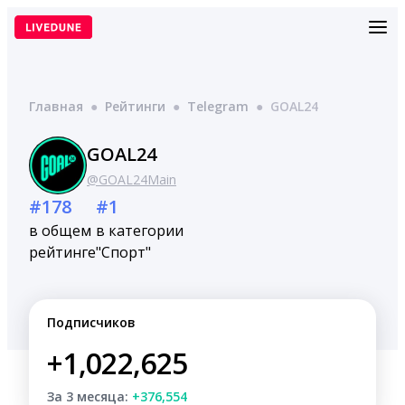
Перейти
к
содержимому
Главная
●
Рейтинги
●
Telegram
●
GOAL24
GOAL24
@GOAL24Main
#178
#1
в общем
в категории
рейтинге
"Спорт"
Подписчиков
+1,022,625
За 3 месяца:
+376,554