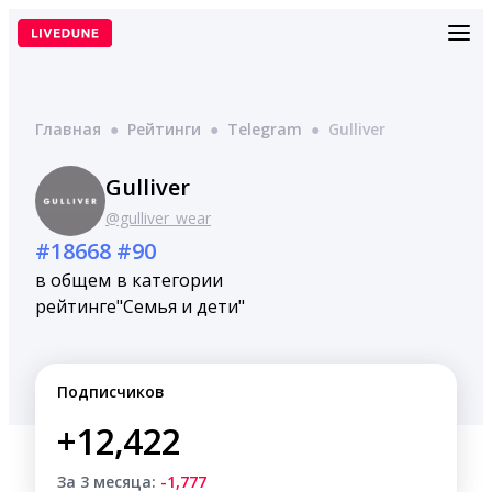
Перейти
к
содержимому
Главная
●
Рейтинги
●
Telegram
●
Gulliver
Gulliver
@gulliver_wear
#18668
#90
в общем
в категории
рейтинге
"Семья и дети"
Подписчиков
+12,422
За 3 месяца:
-1,777