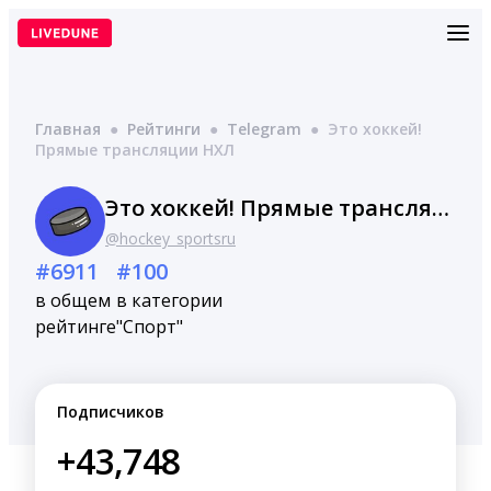
Перейти
к
содержимому
Главная
●
Рейтинги
●
Telegram
●
Это хоккей!
Прямые трансляции НХЛ
Это хоккей! Прямые трансляции НХЛ
@hockey_sportsru
#6911
#100
в общем
в категории
рейтинге
"Спорт"
Подписчиков
+43,748