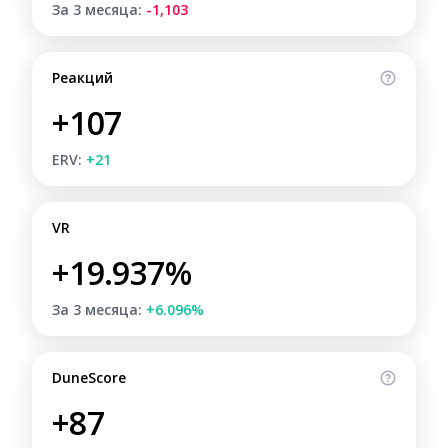
За 3 месяца:
-1,103
Реакций
+107
ERV:
+21
VR
+19.937%
За 3 месяца:
+6.096%
DuneScore
+87