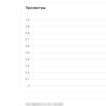
Просмотры
Активность по часам