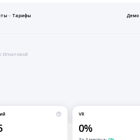
нты
Тарифы
Демо
с Игнатовой
ий
VR
5
0%
За 3 месяца:
0%