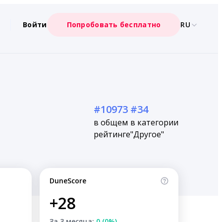
Войти
Попробовать бесплатно
RU
#10973
#34
в общем
в категории
рейтинге
"Другое"
DuneScore
+28
За 3 месяца:
0 (0%)