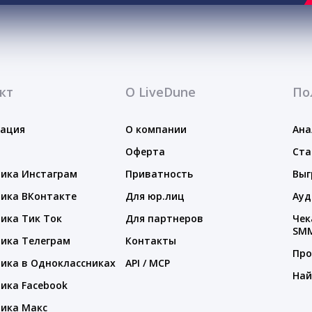
кт
О LiveDune
По
тация
О компании
Ана
Оферта
Ста
ика Инстаграм
Приватность
Выг
ика ВКонтакте
Для юр.лиц
Ауд
ика Тик Ток
Для партнеров
Чек
SM
ика Телеграм
Контакты
Про
ика в Одноклассниках
API / MCP
Най
ика Facebook
ика Макс