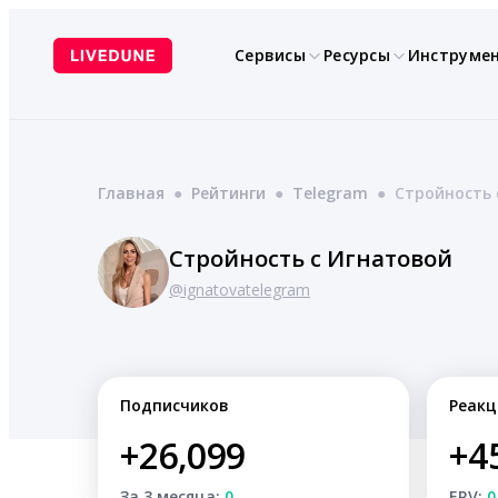
Перейти
к
Сервисы
Ресурсы
Инструме
содержимому
Главная
●
Рейтинги
●
Telegram
●
Стройность 
Стройность с Игнатовой
@ignatovatelegram
Подписчиков
Реакц
+26,099
+4
За 3 месяца:
0
ERV:
0