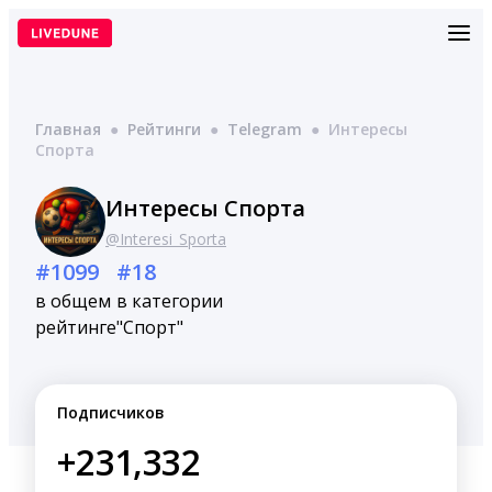
Перейти
к
содержимому
Главная
●
Рейтинги
●
Telegram
●
Интересы
Спорта
Интересы Спорта
@Interesi_Sporta
#1099
#18
в общем
в категории
рейтинге
"Спорт"
Подписчиков
+231,332