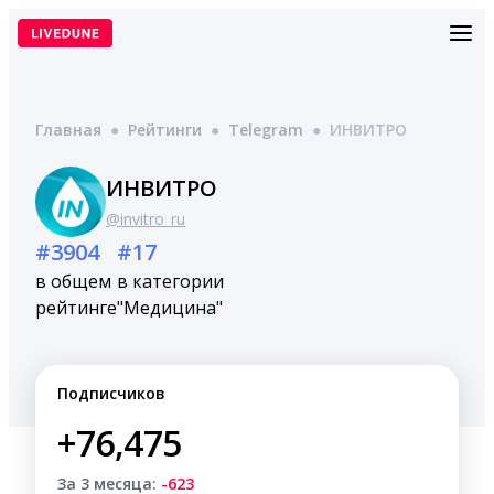
Перейти
к
содержимому
Главная
●
Рейтинги
●
Telegram
●
ИНВИТРО
ИНВИТРО
@invitro_ru
#3904
#17
в общем
в категории
рейтинге
"Медицина"
Подписчиков
+76,475
За 3 месяца:
-623