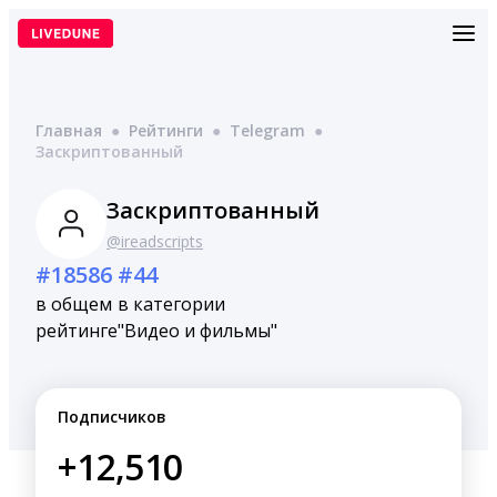
Перейти
к
содержимому
Главная
●
Рейтинги
●
Telegram
●
Заскриптованный
Заскриптованный
@ireadscripts
#18586
#44
в общем
в категории
рейтинге
"Видео и фильмы"
Подписчиков
+12,510