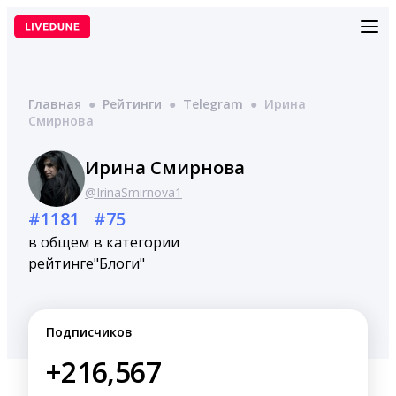
Перейти
к
содержимому
Главная
●
Рейтинги
●
Telegram
●
Ирина
Смирнова
Ирина Смирнова
@IrinaSmirnova1
#1181
#75
в общем
в категории
рейтинге
"Блоги"
Подписчиков
+216,567