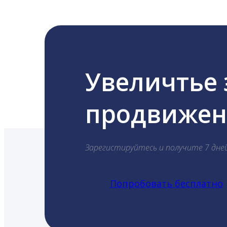
Увеличтье
продвижени
Зарегистируйтесь и получите 7 дне
Попробовать бесплатно