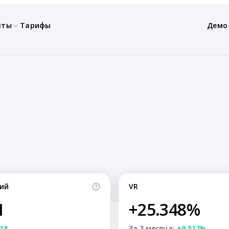
нты
Тарифы
Демо
ий
VR
1
+25.348%
18
За 3 месяца:
+9.517%