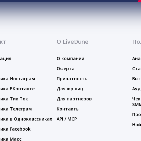
кт
О LiveDune
По
тация
О компании
Ана
Оферта
Ста
ика Инстаграм
Приватность
Выг
ика ВКонтакте
Для юр.лиц
Ауд
ика Тик Ток
Для партнеров
Чек
SM
ика Телеграм
Контакты
Про
ика в Одноклассниках
API / MCP
Най
ика Facebook
ика Макс