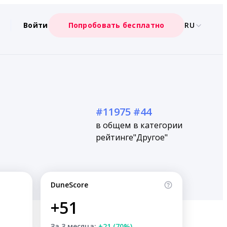
Войти
Попробовать бесплатно
RU
#11975
#44
в общем
в категории
рейтинге
"Другое"
DuneScore
+51
За 3 месяца:
+21 (70%)