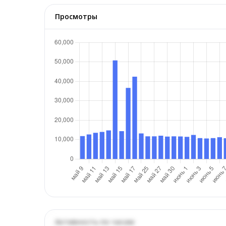
Просмотры
Активность по часам