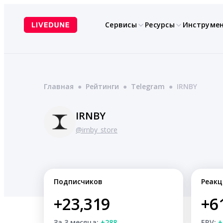
Перейти
к
Сервисы
Ресурсы
Инструме
содержимому
Главная
●
Рейтинги
●
Telegram
●
IRNBY
IRNBY
@irnby_store
Подписчиков
Реакц
+23,319
+6
За 3 месяца:
+288
ERV:
+