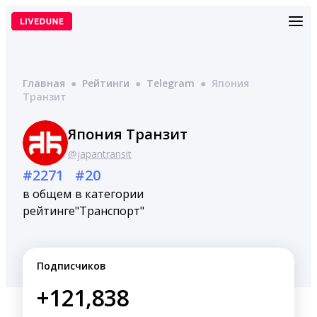
Перейти
к
содержимому
Главная
●
Рейтинги
●
Telegram
●
Япония
Транзит
Япония Транзит
@japantransit
#2271
#20
в общем
в категории
рейтинге
"Транспорт"
Подписчиков
+121,838