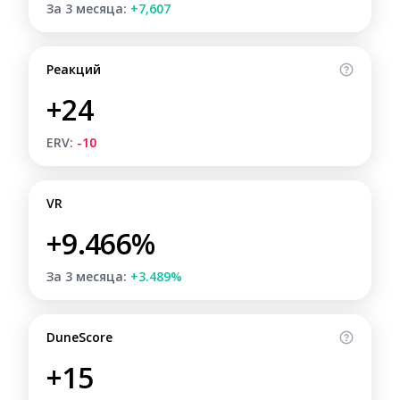
За 3 месяца:
+7,607
Реакций
+24
ERV:
-10
VR
+9.466%
За 3 месяца:
+3.489%
DuneScore
+15