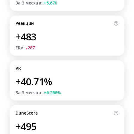
За 3 месяца:
+5,670
Реакций
+483
ERV:
-287
VR
+40.71%
За 3 месяца:
+6.266%
DuneScore
+495