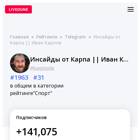
Перейти
к
содержимому
Главная
●
Рейтинги
●
Telegram
●
Инсайды от
Карпа || Иван Карпов
Инсайды от Карпа || Иван Карпов
@karpinside
#1963
#31
в общем
в категории
рейтинге
"Спорт"
Подписчиков
+141,075