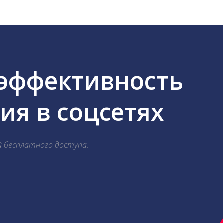
 эффективность
я в соцсетях
й бесплатного доступа.