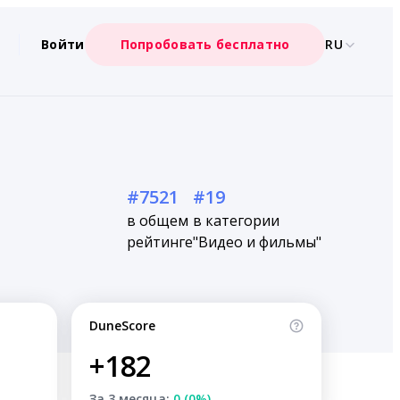
Войти
Попробовать бесплатно
RU
#7521
#19
в общем
в категории
рейтинге
"Видео и фильмы"
DuneScore
+182
За 3 месяца:
0 (0%)