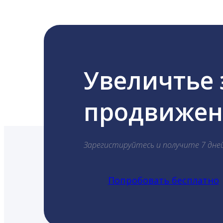
Увеличтье
продвижени
Зарегистируйтесь и получите 7 дне
Попробовать бесплатно