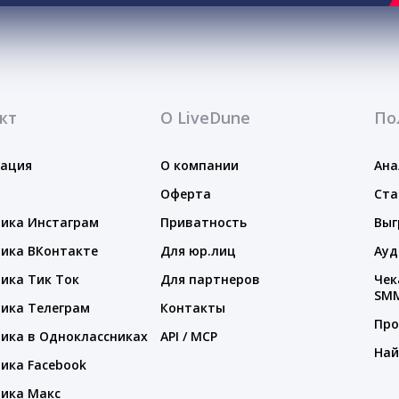
кт
О LiveDune
По
тация
О компании
Ана
Оферта
Ста
ика Инстаграм
Приватность
Выг
ика ВКонтакте
Для юр.лиц
Ауд
ика Тик Ток
Для партнеров
Чек
SM
ика Телеграм
Контакты
Про
ика в Одноклассниках
API / MCP
Най
ика Facebook
ика Макс