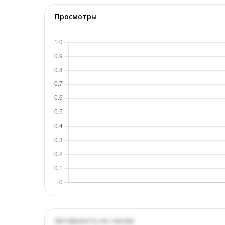
Просмотры
Активность по часам