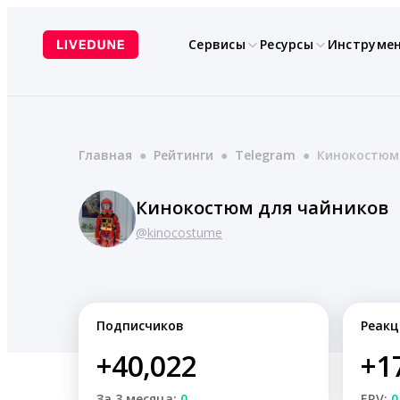
Перейти
к
Сервисы
Ресурсы
Инструме
содержимому
Главная
●
Рейтинги
●
Telegram
●
Кинокостюм
Кинокостюм для чайников
@kinocostume
Подписчиков
Реакц
+40,022
+1
За 3 месяца:
0
ERV:
0