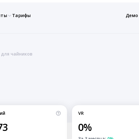
нты
Тарифы
Демо
 для чайников
ий
VR
73
0%
За 3 месяца:
0%