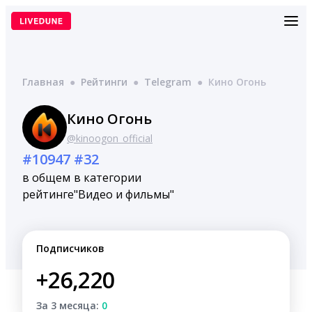
Перейти
к
содержимому
Главная
●
Рейтинги
●
Telegram
●
Кино Огонь
Кино Огонь
@kinoogon_official
#10947
#32
в общем
в категории
рейтинге
"Видео и фильмы"
Подписчиков
+26,220
За 3 месяца:
0