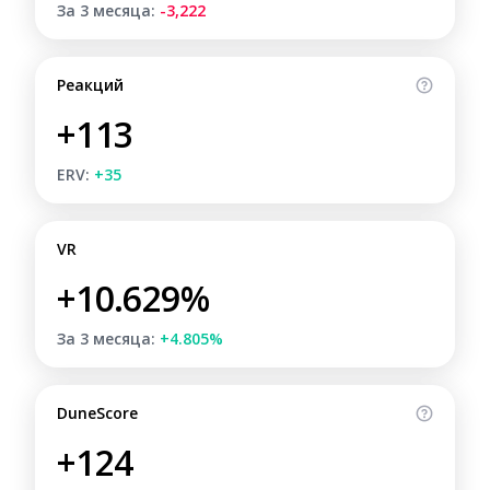
За 3 месяца:
-3,222
Реакций
+113
ERV:
+35
VR
+10.629%
За 3 месяца:
+4.805%
DuneScore
+124