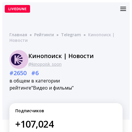
Перейти
к
содержимому
Главная
●
Рейтинги
●
Telegram
●
Кинопоиск |
Новости
Кинопоиск | Новости
@kinopoisk_soon
#2650
#6
в общем
в категории
рейтинге
"Видео и фильмы"
Подписчиков
+107,024