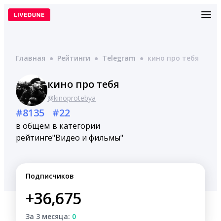
Перейти
к
содержимому
Главная
●
Рейтинги
●
Telegram
●
кино про тебя
кино про тебя
@kinoprotebya
#8135
#22
в общем
в категории
рейтинге
"Видео и фильмы"
Подписчиков
+36,675
За 3 месяца:
0