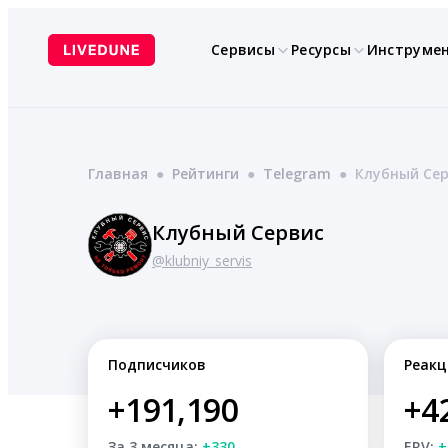
Перейти
к
Сервисы
Ресурсы
Инструме
содержимому
Главная
●
Рейтинги
●
Telegram
●
Клубный Се
Клубный Сервис
@klubniy_servis
Подписчиков
Реакц
+191,190
+4
За 3 месяца:
+330
ERV:
+