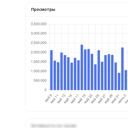
Просмотры
Активность по часам