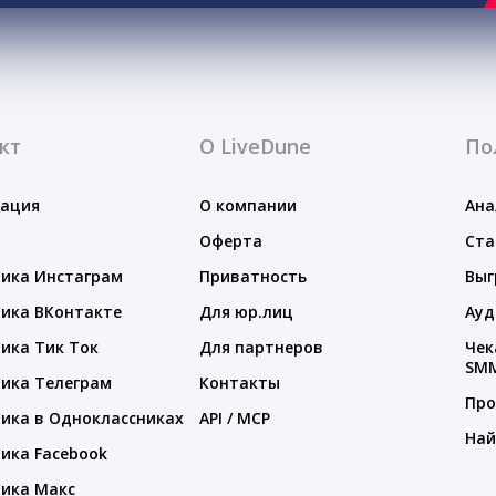
кт
О LiveDune
По
тация
О компании
Ана
Оферта
Ста
ика Инстаграм
Приватность
Выг
ика ВКонтакте
Для юр.лиц
Ауд
ика Тик Ток
Для партнеров
Чек
SM
ика Телеграм
Контакты
Про
ика в Одноклассниках
API / MCP
Най
ика Facebook
ика Макс