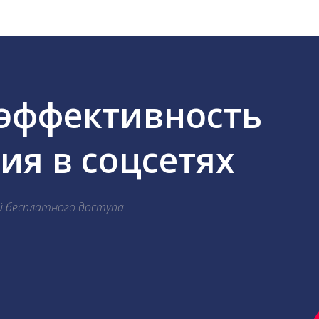
 эффективность
я в соцсетях
й бесплатного доступа.