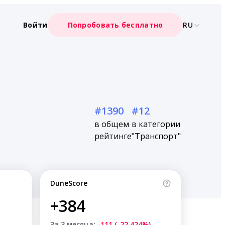
Войти
Попробовать бесплатно
RU
#1390
#12
в общем
в категории
рейтинге
"Транспорт"
DuneScore
+384
За 3 месяца:
-111 (-22.424%)