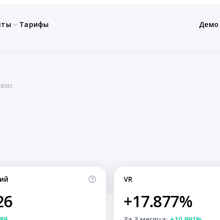
нты
Тарифы
Демо
рвис
ий
VR
26
+17.877%
89
За 3 месяца:
+10.991%