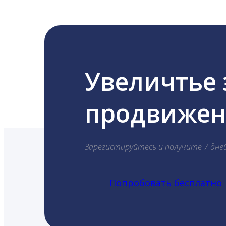
Увеличтье
продвижени
Зарегистируйтесь и получите 7 дне
Попробовать бесплатно