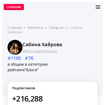
Перейти
к
содержимому
Главная
●
Рейтинги
●
Telegram
●
Сабина
Хайрова
Сабина Хайрова
@krosovkapoteryalsya
#1185
#76
в общем
в категории
рейтинге
"Блоги"
Подписчиков
+216,288