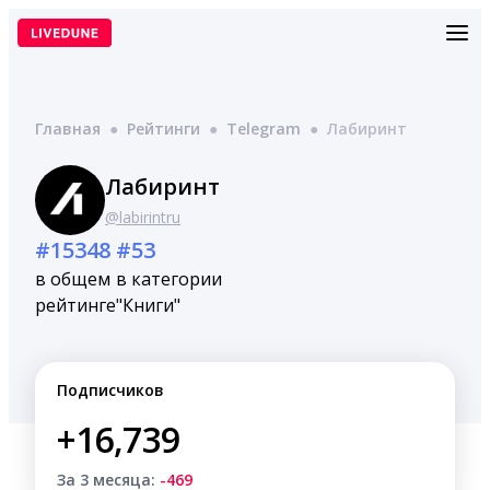
Перейти
к
содержимому
Главная
●
Рейтинги
●
Telegram
●
Лабиринт
Лабиринт
@labirintru
#15348
#53
в общем
в категории
рейтинге
"Книги"
Подписчиков
+16,739
За 3 месяца:
-469