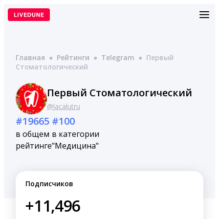
Перейти
к
содержимому
Главная
●
Рейтинги
●
Telegram
●
Первый
Стоматологический
Первый Стоматологический
@lacalutru
#19665
#100
в общем
в категории
рейтинге
"Медицина"
Подписчиков
+11,496