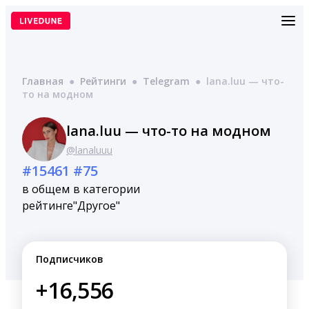
Перейти
к
содержимому
Главная
●
Рейтинги
●
Telegram
●
lana.luu — что-
то на модном
lana.luu — что-то на модном
@lanaluuu
#15461
#75
в общем
в категории
рейтинге
"Другое"
Подписчиков
+16,556