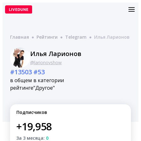
Перейти
к
содержимому
Главная
●
Рейтинги
●
Telegram
●
Илья Ларионов
Илья Ларионов
@larionovshow
#13503
#53
в общем
в категории
рейтинге
"Другое"
Подписчиков
+19,958
За 3 месяца:
0