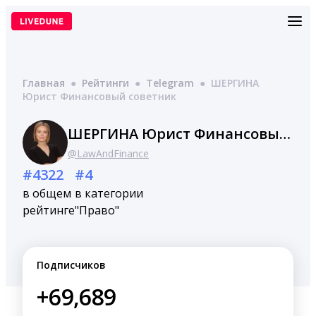
Перейти
к
содержимому
Главная
●
Рейтинги
●
Telegram
●
ШЕРГИНА
Юрист Финансовый советник
ШЕРГИНА Юрист Финансовый советник
@LawAndFinance
#4322
#4
в общем
в категории
рейтинге
"Право"
Подписчиков
+69,689