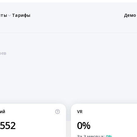
нты
Тарифы
Демо
рев
ий
VR
,552
0%
За 3 месяца:
0%