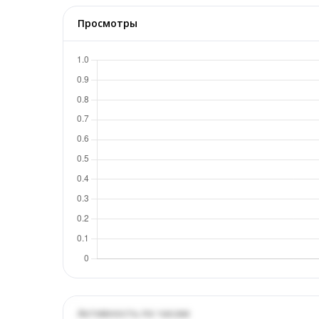
Просмотры
Активность по часам