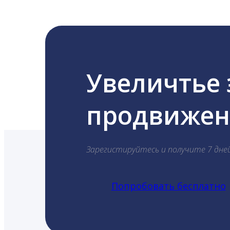
Увеличтье
продвижени
Зарегистируйтесь и получите 7 дне
Попробовать бесплатно