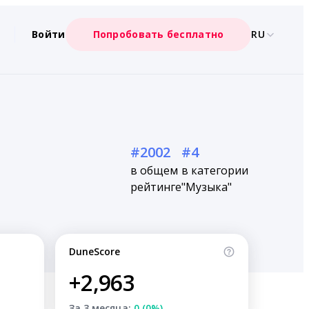
Войти
Попробовать бесплатно
RU
#2002
#4
в общем
в категории
рейтинге
"Музыка"
DuneScore
+2,963
За 3 месяца:
0 (0%)