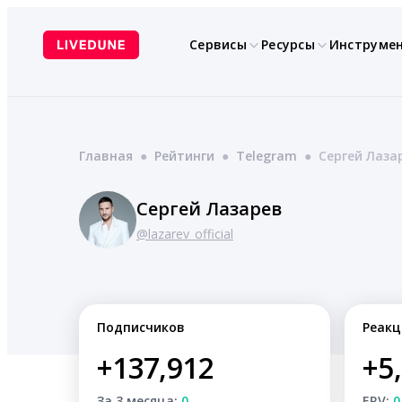
Перейти
к
Сервисы
Ресурсы
Инструме
содержимому
Главная
●
Рейтинги
●
Telegram
●
Сергей Лаза
Сергей Лазарев
@lazarev_official
Подписчиков
Реакц
+137,912
+5
За 3 месяца:
0
ERV:
0