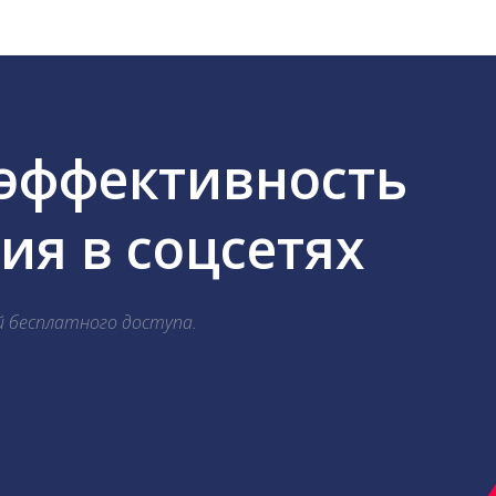
 эффективность
я в соцсетях
й бесплатного доступа.