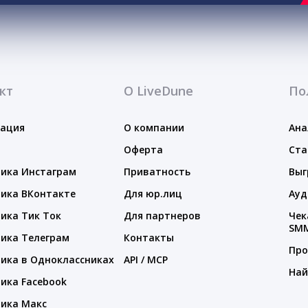
кт
О LiveDune
По
тация
О компании
Ана
Оферта
Ста
ика Инстаграм
Приватность
Выг
ика ВКонтакте
Для юр.лиц
Ауд
ика Тик Ток
Для партнеров
Чек
SM
ика Телеграм
Контакты
Про
ика в Одноклассниках
API / MCP
Най
ика Facebook
ика Макс