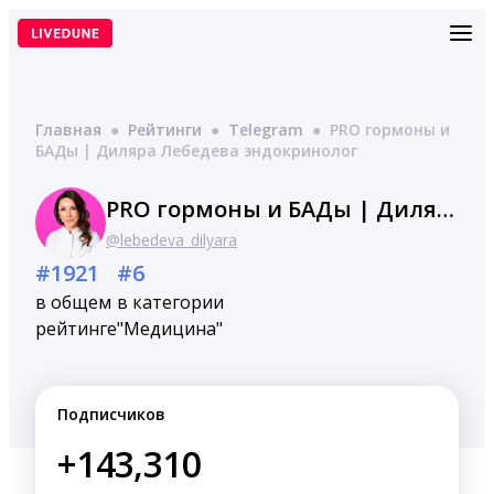
Перейти
к
содержимому
Главная
●
Рейтинги
●
Telegram
●
PRO гормоны и
БАДы | Диляра Лебедева эндокринолог
PRO гормоны и БАДы | Диляра Лебедева эндокринолог
@lebedeva_dilyara
#1921
#6
в общем
в категории
рейтинге
"Медицина"
Подписчиков
+143,310