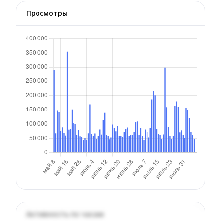
Просмотры
Активность по часам