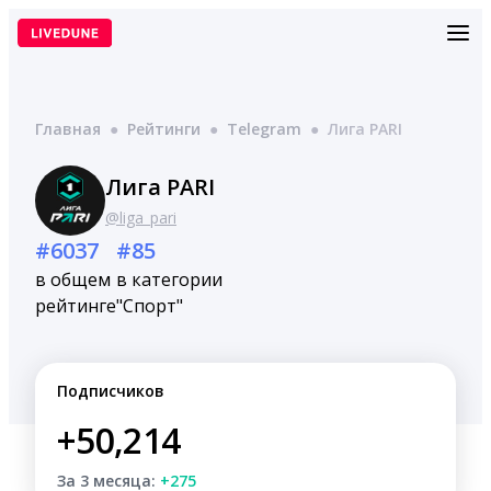
Перейти
к
содержимому
Главная
●
Рейтинги
●
Telegram
●
Лига PARI
Лига PARI
@liga_pari
#6037
#85
в общем
в категории
рейтинге
"Спорт"
Подписчиков
+50,214
За 3 месяца:
+275