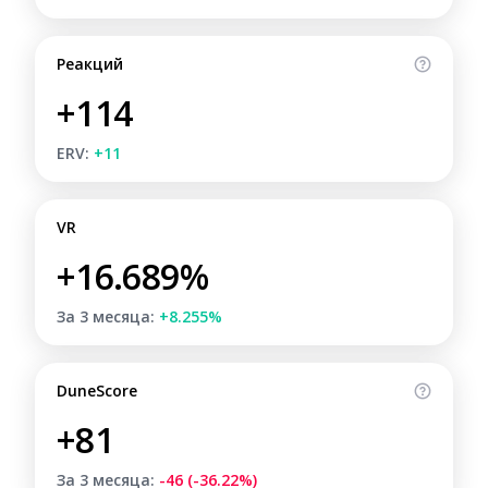
Реакций
+114
ERV:
+11
VR
+16.689%
За 3 месяца:
+8.255%
DuneScore
+81
За 3 месяца:
-46 (-36.22%)