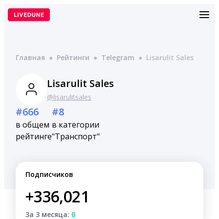
Перейти
к
содержимому
Главная
●
Рейтинги
●
Telegram
●
Lisarulit Sales
Lisarulit Sales
@lisarulitsales
#666
#8
в общем
в категории
рейтинге
"Транспорт"
Подписчиков
+336,021
За 3 месяца:
0