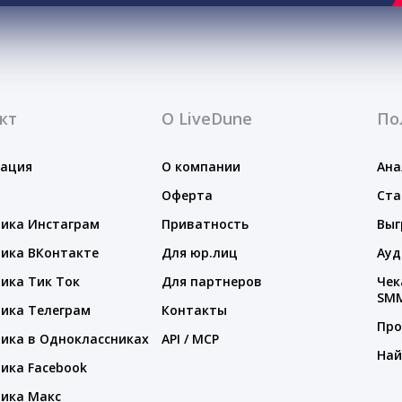
кт
О LiveDune
По
тация
О компании
Ана
Оферта
Ста
ика Инстаграм
Приватность
Выг
ика ВКонтакте
Для юр.лиц
Ауд
ика Тик Ток
Для партнеров
Чек
SM
ика Телеграм
Контакты
Про
ика в Одноклассниках
API / MCP
Най
ика Facebook
ика Макс