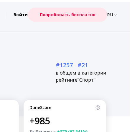
Войти
Попробовать бесплатно
RU
#1257
#21
в общем
в категории
рейтинге
"Спорт"
DuneScore
+985
За 3 месяца:
+379 (62.541%)