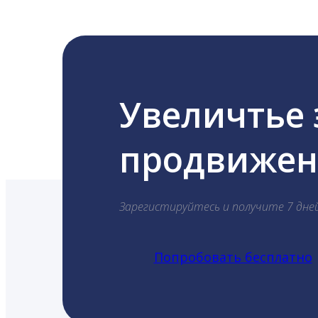
Увеличтье
продвижени
Зарегистируйтесь и получите 7 дне
Попробовать бесплатно