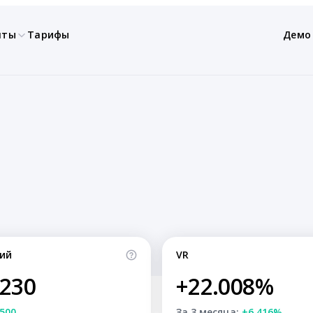
нты
Тарифы
Демо
ий
VR
,230
+22.008%
500
За 3 месяца:
+6.416%