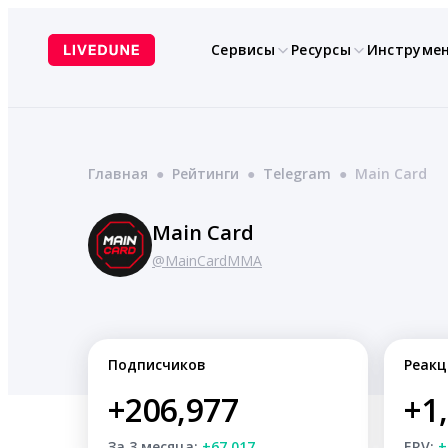
Перейти
к
Сервисы
Ресурсы
Инструме
содержимому
Главная
●
Рейтинги
●
Telegram
●
Main Card
Main Card
@MainCardMMA
Подписчиков
Реакц
+206,977
+1
За 3 месяца:
+67,017
ERV:
+