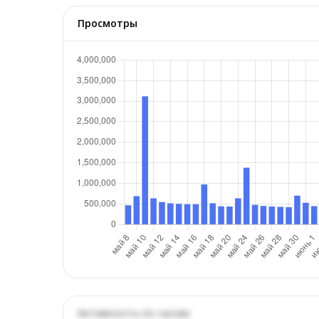
Просмотры
Активность по часам