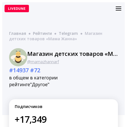
Перейти
к
содержимому
Главная
●
Рейтинги
●
Telegram
●
Магазин
детских товаров «Мама Жанна»
Магазин детских товаров «Мама Жанна»
@mamazhannarf
#14937
#72
в общем
в категории
рейтинге
"Другое"
Подписчиков
+17,349