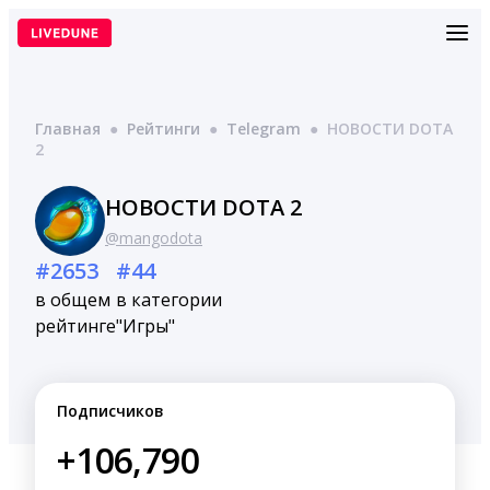
Перейти
к
содержимому
Главная
●
Рейтинги
●
Telegram
●
НОВОСТИ DOTA
2
НОВОСТИ DOTA 2
@mangodota
#2653
#44
в общем
в категории
рейтинге
"Игры"
Подписчиков
+106,790